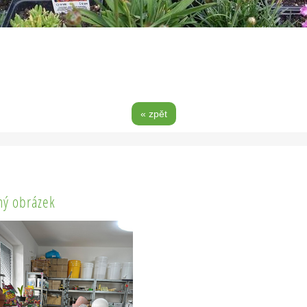
« zpět
ý obrázek