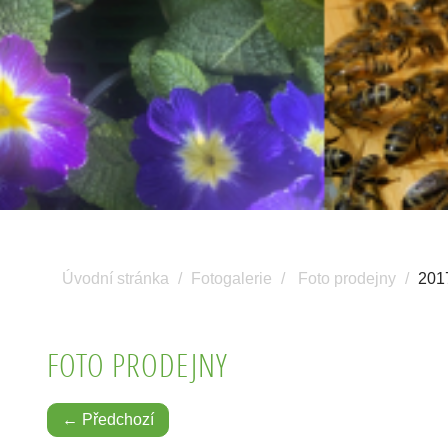
Úvodní stránka
Fotogalerie
Foto prodejny
201
FOTO PRODEJNY
← Předchozí