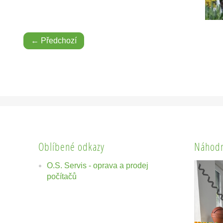
← Předchozí
Oblíbené odkazy
Náhodn
O.S. Servis - oprava a prodej
počítačů