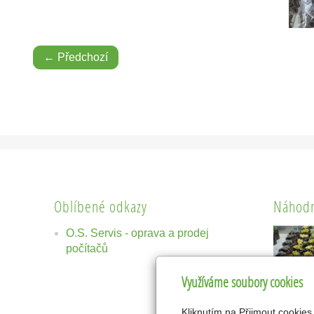
← Předchozí
Oblíbené odkazy
Náhodn
O.S. Servis - oprava a prodej
počítačů
Využíváme soubory cookies
Kliknutím na Přijmout cookies