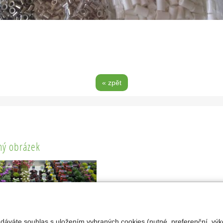
« zpět
ý obrázek
 dáváte souhlas s uložením vybraných cookies (nutné, preferenční, výk