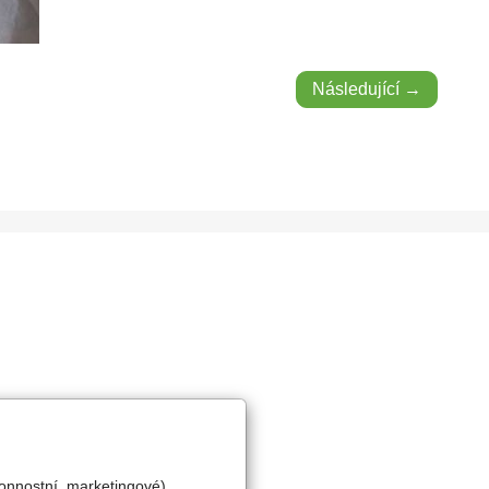
Následující →
onnostní, marketingové).