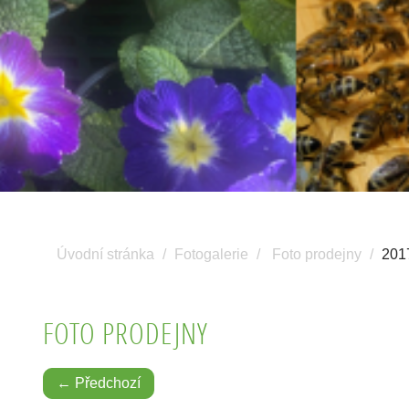
Úvodní stránka
Fotogalerie
Foto prodejny
201
FOTO PRODEJNY
← Předchozí