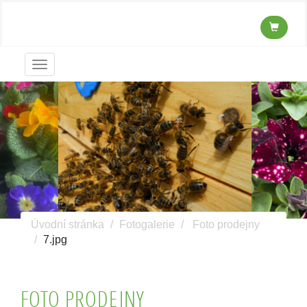
Menu
Úvodní stránka
Fotogalerie
Foto prodejny
7.jpg
FOTO PRODEJNY