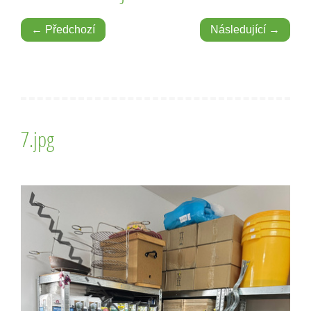
← Předchozí
Následující →
7.jpg