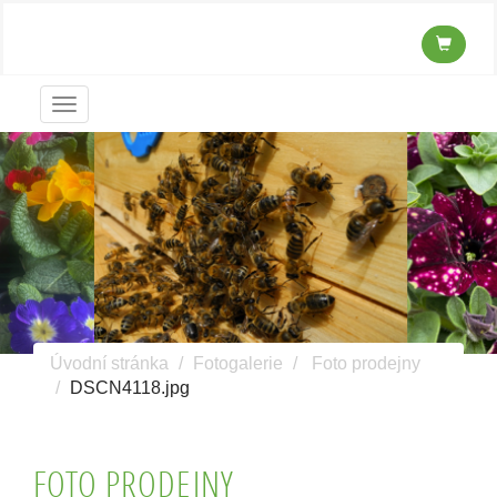
Menu
Úvodní stránka
Fotogalerie
Foto prodejny
DSCN4118.jpg
FOTO PRODEJNY