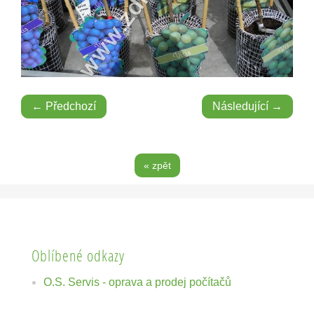
← Předchozí
Následující →
« zpět
Oblíbené odkazy
O.S. Servis - oprava a prodej počítačů