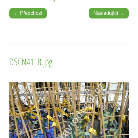
← Předchozí
Následující →
DSCN4118.jpg