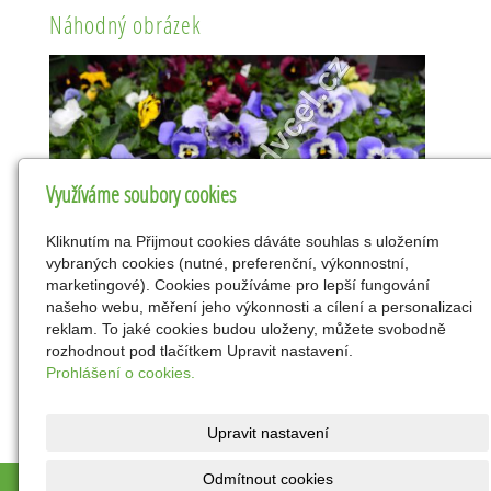
Náhodný obrázek
Využíváme soubory cookies
Kliknutím na Přijmout cookies dáváte souhlas s uložením
vybraných cookies (nutné, preferenční, výkonnostní,
marketingové). Cookies používáme pro lepší fungování
našeho webu, měření jeho výkonnosti a cílení a personalizaci
reklam. To jaké cookies budou uloženy, můžete svobodně
rozhodnout pod tlačítkem Upravit nastavení.
Prohlášení o cookies.
Upravit nastavení
Odmítnout cookies
© 2026
DOVEON - centrum s.r.o.
|
Mapa webu