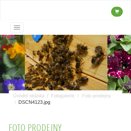
Menu
Úvodní stránka
Fotogalerie
Foto prodejny
DSCN4123.jpg
FOTO PRODEJNY