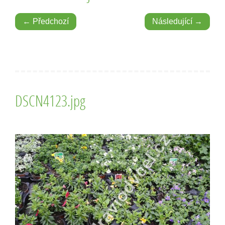
← Předchozí
Následující →
DSCN4123.jpg