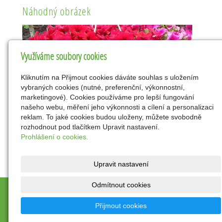
Náhodný obrázek
Využíváme soubory cookies
Kliknutím na Přijmout cookies dáváte souhlas s uložením
vybraných cookies (nutné, preferenční, výkonnostní,
marketingové). Cookies používáme pro lepší fungování
našeho webu, měření jeho výkonnosti a cílení a personalizaci
reklam. To jaké cookies budou uloženy, můžete svobodně
rozhodnout pod tlačítkem Upravit nastavení.
Prohlášení o cookies.
Upravit nastavení
Odmítnout cookies
© 2026
DOVEON - centrum s.r.o.
|
Mapa webu
Přijmout cookies
inPage
-
webové stránky
s AI,
doména
a
webhosting
u
jediného 5★ registrátora v ČR