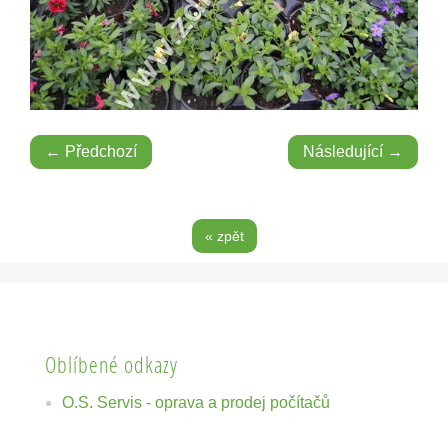
← Předchozí
Následující →
« zpět
Oblíbené odkazy
O.S. Servis - oprava a prodej počítačů