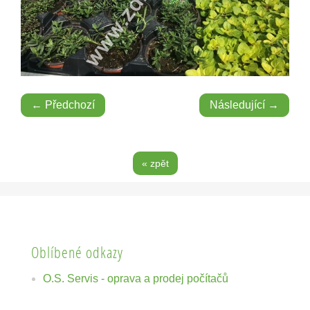
← Předchozí
Následující →
« zpět
Oblíbené odkazy
O.S. Servis - oprava a prodej počítačů