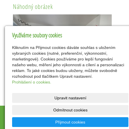
Náhodný obrázek
Využíváme soubory cookies
Kliknutím na Přijmout cookies dáváte souhlas s uložením
vybraných cookies (nutné, preferenční, výkonnostní,
marketingové). Cookies používáme pro lepší fungování
našeho webu, měření jeho výkonnosti a cílení a personalizaci
reklam. To jaké cookies budou uloženy, můžete svobodně
rozhodnout pod tlačítkem Upravit nastavení.
Prohlášení o cookies.
Upravit nastavení
Odmítnout cookies
© 2026
DOVEON - centrum s.r.o.
|
Mapa webu
Přijmout cookies
inPage
-
webové stránky
s AI,
doména
a
webhosting
u