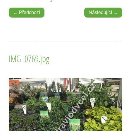
← Předchozí
Následující →
IMG_0769.jpg