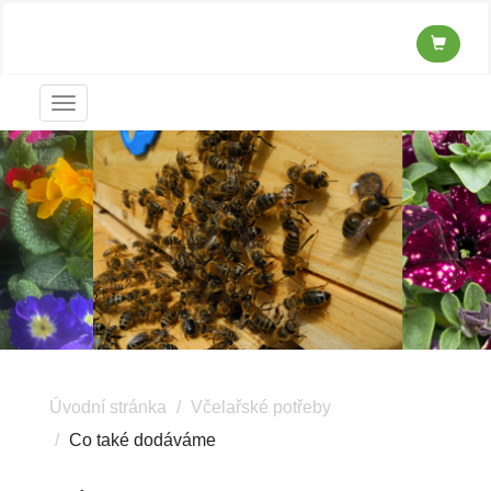
Menu
Úvodní stránka
Včelařské potřeby
Co také dodáváme