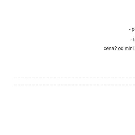
- p
- 
cena? od mini ob