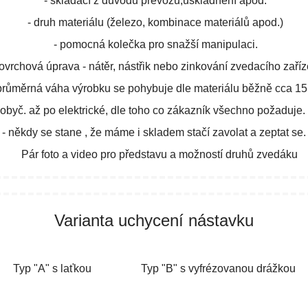
- skládací z důvodu převozu,uskladnění apod.
- druh materiálu (železo, kombinace materiálů apod.)
- pomocná kolečka pro snažší manipulaci.
ovrchová úprava - nátěr, nástřik nebo zinkování zvedacího zaříz
průměrná váha výrobku se pohybuje dle materiálu běžně cca 15
yč. až po elektrické, dle toho co zákazník všechno požaduje. (od
- někdy se stane , že máme i skladem stačí zavolat a zeptat se.
Pár foto a video pro představu a možností druhů zvedáku
Varianta uchycení nástavku
Typ "A" s laťkou Typ "B" s vyfrézovanou drážkou