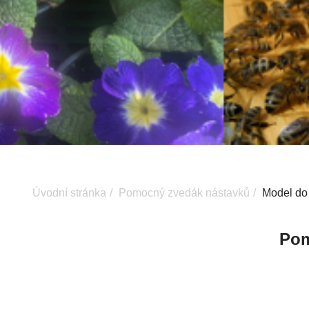
Úvodní stránka
Pomocný zvedák nástavků
Model do 
Pom