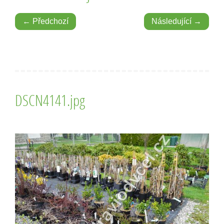
← Předchozí
Následující →
DSCN4141.jpg