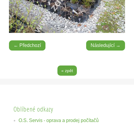
← Předchozí
Následující →
« zpět
Oblíbené odkazy
O.S. Servis - oprava a prodej počítačů