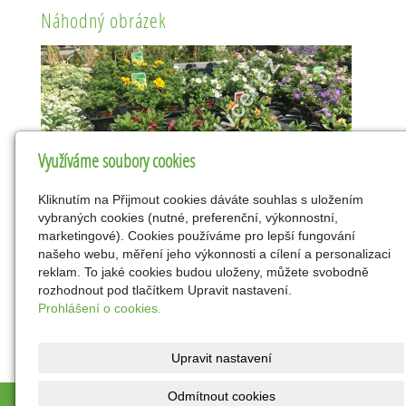
Náhodný obrázek
Využíváme soubory cookies
Kliknutím na Přijmout cookies dáváte souhlas s uložením
vybraných cookies (nutné, preferenční, výkonnostní,
marketingové). Cookies používáme pro lepší fungování
našeho webu, měření jeho výkonnosti a cílení a personalizaci
reklam. To jaké cookies budou uloženy, můžete svobodně
rozhodnout pod tlačítkem Upravit nastavení.
Prohlášení o cookies.
Upravit nastavení
Odmítnout cookies
© 2026
DOVEON - centrum s.r.o.
|
Mapa webu