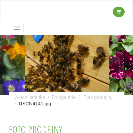
Menu
Úvodní stránka
Fotogalerie
Foto prodejny
DSCN4141.jpg
FOTO PRODEJNY