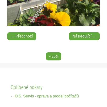
← Předchozí
Následující →
« zpět
Oblíbené odkazy
O.S. Servis - oprava a prodej počítačů