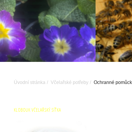
Úvodní stránka
Včelařské potřeby
Ochranné pomůck
KLOBOUK VČELAŘSKÝ SÍŤKA